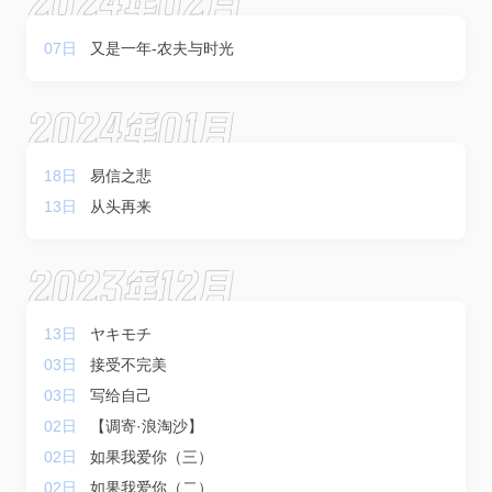
2024年02月
07日
又是一年-农夫与时光
2024年01月
18日
易信之悲
13日
从头再来
2023年12月
13日
ヤキモチ
03日
接受不完美
03日
写给自己
02日
【调寄·浪淘沙】
02日
如果我爱你（三）
02日
如果我爱你（二）