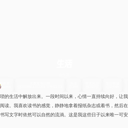
生活
鱼生活
章作者
文章发布日期
热度
本文共计
预计阅读
aaron
2009年4月23日 下午11:53
396
210字
2分钟
琐的生活中解放出来。一段时间以来，心情一直持续向好，让我
阅读。我喜欢读书的感觉，静静地拿着报纸杂志或着书，然后在
书写文字时依然可以自然的流淌。这是我这些日子以来唯一可安