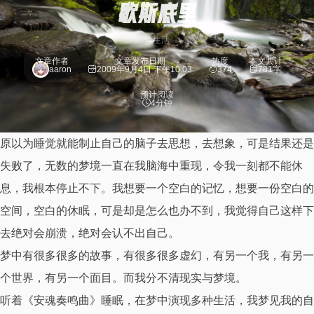
歇斯底里
鱼生活
文章作者
文章发布日期
热度
本文共计
aaron
2009年9月4日 下午10:03
374
781字
预计阅读
4分钟
原以为睡觉就能制止自己的脑子去思想，去想象，可是结果还是
失败了，无数的梦境一直在我脑海中重现，令我一刻都不能休
息，我根本停止不下。我想要一个空白的记忆，想要一份空白的
空间，空白的休眠，可是却是怎么也办不到，我觉得自己这样下
去绝对会崩溃，绝对会认不出自己。
梦中有很多很多的故事，有很多很多虚幻，有另一个我，有另一
个世界，有另一个面目。而我分不清现实与梦境。
听着《安魂奏鸣曲》睡眠，在梦中演现多种生活，我梦见我的自