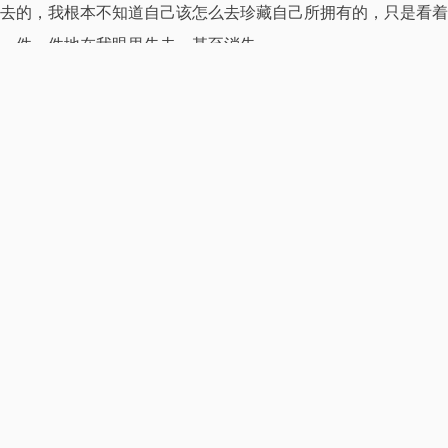
去的，我根本不知道自己该怎么去珍藏自己所拥有的，只是看着
一件一件地在我眼里失去，甚至消失。
掌控不了自己所属的这个现实世界，慢慢地我的心里了有的只是
对这个世界的恐惧，以及厌倦，常常会想如果可以离开，那该多
好啊，一切都会变得与我无关，一切都是那么无所谓，那么我也
许就知道快乐了。
我不要这样空虚地活着，我不要这么压抑地活着，什么都不是我
想要的，什么都是我不能掌控的，一种很大的挫败感，我难过，
我难受。
怎样安静下来？我要怎么让自己的思想停止下来，我要怎么把心
平静下来，我要怎么去我想要去的世界？
是否只有死亡。
本文作者·aaron