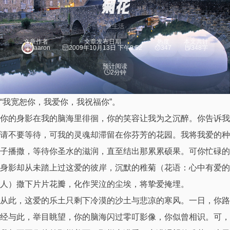
菊花
鱼生活
文章作者
文章发布日期
热度
本文共计
aaron
2009年10月13日 下午9:52
347
348字
预计阅读
2分钟
“我宽恕你，我爱你，我祝福你”。
你的身影在我的脑海里徘徊，你的笑容让我为之沉醉。你告诉我
请不要等待，可我的灵魂却滞留在你芬芳的花园。我将我爱的种
子播撒，等待你圣水的滋润，直至结出那累累硕果。可你忙碌的
身影却从未踏上过这爱的彼岸，沉默的稚菊（花语：心中有爱的
人）撒下片片花瓣，化作哭泣的尘埃，将挚爱掩埋。
从此，这爱的乐土只剩下冷漠的沙土与悲凉的寒风。一日，你路
经与此，举目眺望，你的脑海闪过零叮影像，你似曾相识。可，