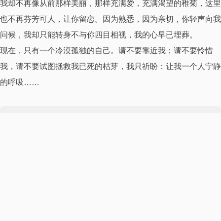
我却不再像从前那样美丽，那样充满爱，充满渴望的稚菊，这里
也不再芬芳可人，让你留恋。因为熟悉，因为亲切，你轻声向我
问候，我却只能转身不与你四目相视，我的心早已埋葬。
现在，只有一个冷漠孤独的自己。请不要靠近我；请不要怜惜
我，请不要试图拯救我已死的枯芽，我只祈盼：让我一个人宁静
的呼吸……
本文作者·aaron
我是一名来自深圳的大叔！爱好旅行以及一切富有创造性的事物，
尤其是摄影、设计和编程。这个世界就是我的学校。学自己之所想
所爱。自由的身心定能使我成为一个一直朝前行走的行者。
更多资料