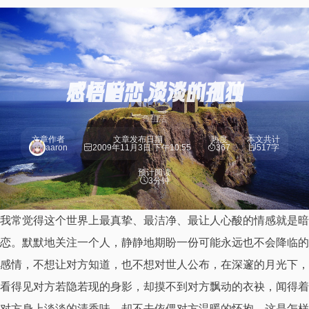
感悟暗恋…淡淡的孤独
鱼生活
文章作者
文章发布日期
热度
本文共计
aaron
2009年11月3日 下午10:55
367
517字
预计阅读
3分钟
我常觉得这个世界上最真挚、最洁净、最让人心酸的情感就是暗
恋。默默地关注一个人，静静地期盼一份可能永远也不会降临的
感情，不想让对方知道，也不想对世人公布，在深邃的月光下，
看得见对方若隐若现的身影，却摸不到对方飘动的衣袂，闻得着
对方身上淡淡的清香味，却不去依偎对方温暖的怀抱，这是怎样