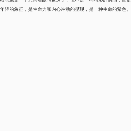
年轻的象征，是生命力和内心冲动的显现，是一种生命的紫色。
人的衰老是从拒绝恋爱开始的。
本文作者·aaron
我是一名来自深圳的大叔！爱好旅行以及一切富有创造性的事物，
尤其是摄影、设计和编程。这个世界就是我的学校。学自己之所想
所爱。自由的身心定能使我成为一个一直朝前行走的行者。
更多资料
本文附加信息
具有版权性
不具时效性
上一篇
网聊之心得
下一篇
字的感悟
来几句走心的评论吧