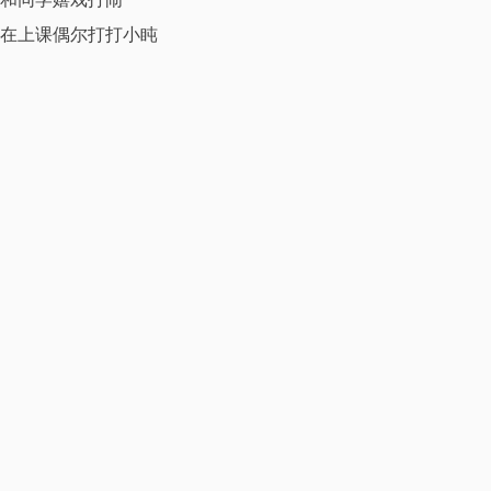
在上课偶尔打打小盹
但是在很多时候 我的习惯
我喜欢的东西都在改变着
尽管这些都是很不起眼的微妙的变化
本文作者·aaron
我是一名来自深圳的大叔！爱好旅行以及一切富有创造性的事物，
尤其是摄影、设计和编程。这个世界就是我的学校。学自己之所想
所爱。自由的身心定能使我成为一个一直朝前行走的行者。
更多资料
本文附加信息
具有版权性
不具时效性
上一篇
秘密
下一篇
我怀恨在心呢