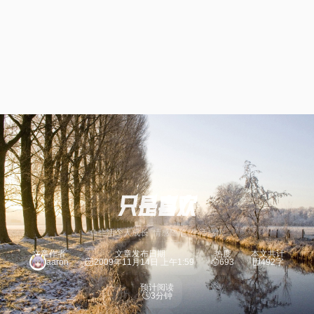
只是喜欢
鱼生活
个人成长
情感随笔
生活感悟
文章作者
文章发布日期
热度
本文共计
aaron
2009年11月14日 上午1:59
693
492字
预计阅读
3分钟