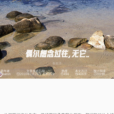
偶尔想念过往，无它……
鱼生活
文章作者
文章发布日期
热度
本文共计
预计阅读
aaron
2010年1月23日 上午2:02
494
406字
3分钟