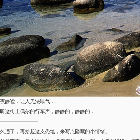
夜静谧…让人无法喘气…
听这街上偶尔的行车声，静静的，静静的…
———————–
久违了，再拾起这支秃笔，来写点隐藏的小情绪。