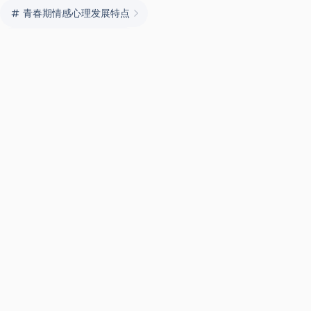
青春期情感心理发展特点
爱情与现实的矛盾解析
本文作者·aaron
我是一名来自深圳的大叔！爱好旅行以及一切富有创造性的事物，
尤其是摄影、设计和编程。这个世界就是我的学校。学自己之所想
所爱。自由的身心定能使我成为一个一直朝前行走的行者。
更多资料
本文附加信息
具有版权性
不具时效性
上一篇
温水煮青蛙
下一篇
说了这么多年了，自欺欺人而已…