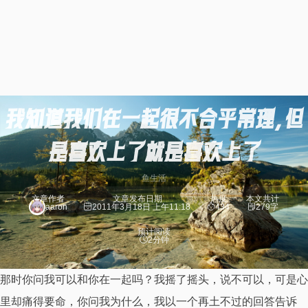
我知道我们在一起很不合乎常理，但
是喜欢上了就是喜欢上了
鱼生活
文章作者
文章发布日期
热度
本文共计
aaron
2011年3月18日 上午11:18
434
279字
预计阅读
2分钟
那时你问我可以和你在一起吗？我摇了摇头，说不可以，可是心
里却痛得要命，你问我为什么，我以一个再土不过的回答告诉