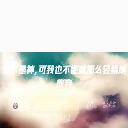
我不是神，可我也不能就那么轻易地
放弃
鱼生活
文章作者
文章发布日期
热度
本文共计
aaron
2011年4月21日 上午12:19
473
875字
预计阅读
5分钟