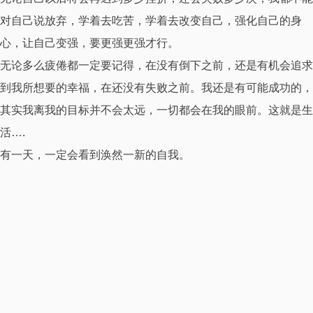
对自己说放弃，学着去吃苦，学着去改变自己，强化自己的身
心，让自己变强，要更强更强才行。
无论多么疲倦都一定要记得，在没有倒下之前，还是有机会追求
到我所想要的幸福，在还没有失败之前。我还是有可能成功的，
其实我离我的目标并不会太远，一切都会在我的眼前。这就是生
活….
有一天，一定会看到涣然一新的自我。
有时候人生的经历中总是会遇到很多事影响着人的心，也许会有
一件别人都没有去在意的事在无形中埋入心底，就好像在心里种
植了一颗种子长了根，一点一点地在身体里蔓延生长，拔也拔不
去。
在我眼里命运似乎就是一个最高的神明，它的注定让你难以抵
抗。我一直都跟别人说我不信鬼神，是一个无神论者，可其实我
相信命运。如果命运注定你的人生，那么你就很难抵抗，你越是