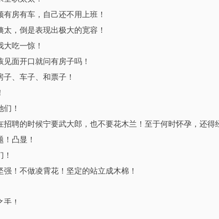
须有房有车，自己还不用上班！
姨太，倒是表现出极大的宽容！
我大吃一惊！
孩见面开口就问有房子吗！
房子、车子、和票子！
！
她们！
在招聘的时候宁要武大郎，也不要花木兰！至于何时怀孕，还得
题！凸显！
们！
坚强！不做凌霄花！坚定的站立成木棉！
之手！
的接纳女生！