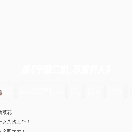
读《宁做二奶，不嫁穷人》
鱼生活
文章作者
文章发布日期
热度
本文共计
预计阅读
aaron
2009年4月19日 下午7:43
364
319字
2分钟
！
油菜花！
一女为找工作！
求全职太太！