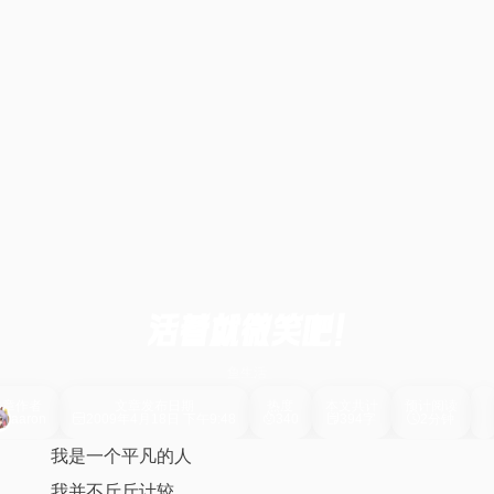
活着就微笑吧!
鱼生活
文章作者
文章发布日期
热度
本文共计
预计阅读
aaron
2009年4月18日 下午9:48
340
394字
2分钟
我是一个平凡的人
我并不斤斤计较