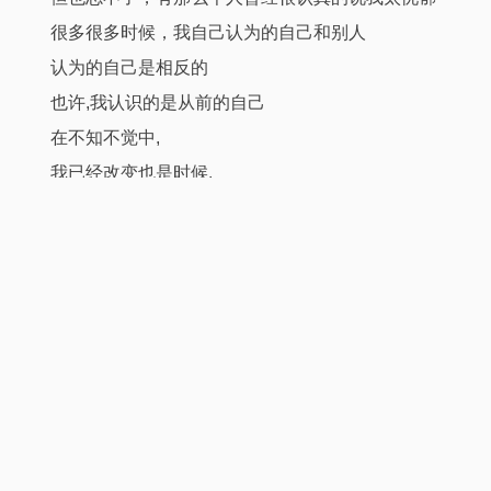
很多很多时候，我自己认为的自己和别人
认为的自己是相反的
也许,我认识的是从前的自己
在不知不觉中,
我已经改变也是时候,
对自己重新下一个结论我不再有你们印象中那么好,
那么善良,
这一点我很惭愧
但是我永远也不会是恶类
有人觉得初相识的时候我很冷漠
有人觉得初相识的时候很热情
我想,这都是幻觉其实,
我是很害怕就是这样,
我想,