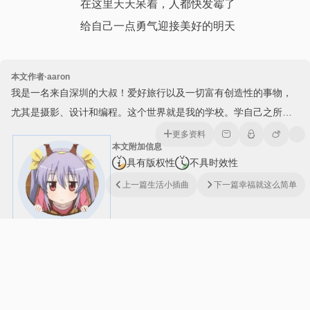
在这里天天呆着，人都快发霉了
给自己一点勇气迎接美好的明天
本文作者·aaron
我是一名来自深圳的大叔！爱好旅行以及一切富有创造性的事物，
尤其是摄影、设计和编程。这个世界就是我的学校。学自己之所想
所爱。自由的身心定能使我成为一个一直朝前行走的行者。
更多资料
本文附加信息
具有版权性
不具时效性
上一篇
生活小插曲
下一篇
幸福就这么简单
来几句走心的评论吧