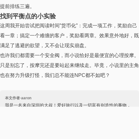
提前排练三遍。
找到平衡点的小实验
这周我开始尝试把阅读时间”货币化”：完成一项工作，奖励自己
看一章；搞定一个难缠的客户，奖励看两章。效果意外地好，既
满足了逃避的欲望，又不会让现实崩盘。
也许我们都需要一个安全阀，而小说恰好是最便宜的心理按摩。
只是别忘了，按摩完还是要站起来继续走。毕竟，小说里的主角
也在努力升级打怪，我们总不能连NPC都不如吧？
本文作者·aaron
我是一名来自深圳的大叔！爱好旅行以及一切富有创造性的事物，
尤其是摄影、设计和编程。这个世界就是我的学校。学自己之所想
所爱。自由的身心定能使我成为一个一直朝前行走的行者。
更多资料
本文附加信息
具有版权性
不具时效性