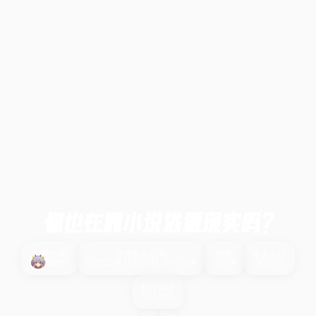
你也在靠小说逃避现实吗？
文章作者
文章发布日期
热度
本文共计
aaron
2025年12月25日 下午3:54
674
755字
预计阅读
4分钟