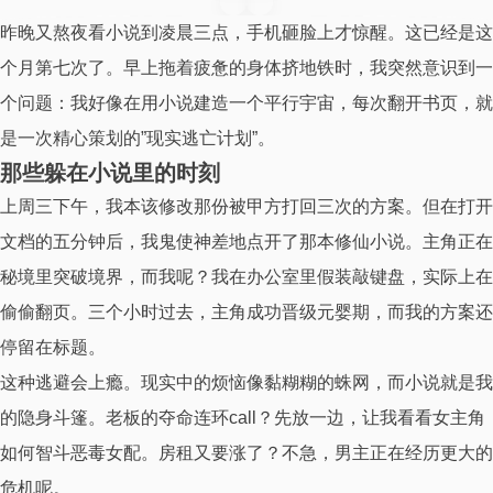
昨晚又熬夜看小说到凌晨三点，手机砸脸上才惊醒。这已经是这
个月第七次了。早上拖着疲惫的身体挤地铁时，我突然意识到一
个问题：我好像在用小说建造一个平行宇宙，每次翻开书页，就
是一次精心策划的”现实逃亡计划”。
那些躲在小说里的时刻
上周三下午，我本该修改那份被甲方打回三次的方案。但在打开
文档的五分钟后，我鬼使神差地点开了那本修仙小说。主角正在
秘境里突破境界，而我呢？我在办公室里假装敲键盘，实际上在
偷偷翻页。三个小时过去，主角成功晋级元婴期，而我的方案还
停留在标题。
这种逃避会上瘾。现实中的烦恼像黏糊糊的蛛网，而小说就是我
的隐身斗篷。老板的夺命连环call？先放一边，让我看看女主角
如何智斗恶毒女配。房租又要涨了？不急，男主正在经历更大的
危机呢。