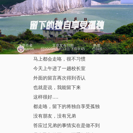
留下的独自享受孤独
鱼生活
文章作者
文章发布日期
热度
aaron
2009年5月13日 下午9:45
346
马上都会走咯，很不习惯
今天上午进了一趟校长室
外面的留言再次得到否认
也就是说，我能留下来
这样很好….
都走咯，留下的将独自享受孤独
没有朋友，没有兄弟
答应过兄弟的事情实在是做不到