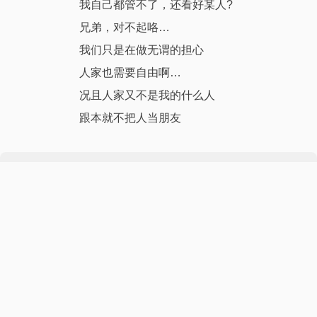
我自己都管不了，还看好某人?
兄弟，对不起咯…
我们只是在做无谓的担心
人家也需要自由啊…
况且人家又不是我的什么人
跟本就不把人当朋友
本文作者·aaron
我是一名来自深圳的大叔！爱好旅行以及一切富有创造性的事物，
尤其是摄影、设计和编程。这个世界就是我的学校。学自己之所想
所爱。自由的身心定能使我成为一个一直朝前行走的行者。
更多资料