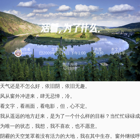
活着，为了什么…
鱼生活
文章作者
文章发布日期
热度
本文共计
aaron
2009年5月16日 下午1:00
430
391字
预计阅读
2分钟
天气还是不怎么好，依旧阴，依旧无趣。
风从窗外冲进来，肆无忌惮，冷。
看文字，看画面，看电影，但，心不定。
我从遥远的地方赶来，是为了一个什么样的目标？当忙忙碌碌成
为唯一的状态，我想，我不喜欢，也不愿意。
阴霾的天空笼罩着没有活力的大地，我在其中生存。窗外继续呼