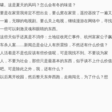
啸。这是夏天的风吗？怎么会有冬的味道？
要是在家里我肯定不想出去，要么窝在家里，遥控器按了一遍又
一遍，无聊的电视剧。要么关上电视，继续漫游在网络中，寻找
一些可以刺激灵魂和眼睛的东西。
这些天似乎还真是不消停：土地征收死亡事件、杭州富家公子飙
车杀人案……新闻总是会让人有所震惊，不然还有什么价值？
人活着是不是也应该有些价值呢，可是我找不到。不要说为家
人，不要为社会，那些只是最基本的东西，似乎谈不上什么价值
吧。可是除此之外，我，还有什么？
以后离开校园，然后整天东奔西跑，走南闯北，为了什么？想
想，让我再想想……这个问题，真的很伤脑筋。
本文作者·aaron
我是一名来自深圳的大叔！爱好旅行以及一切富有创造性的事物，