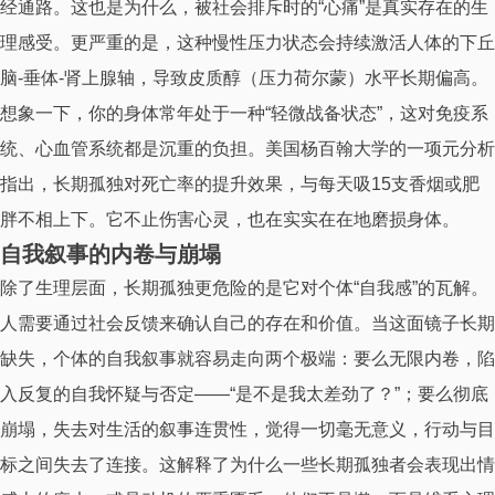
经通路。这也是为什么，被社会排斥时的“心痛”是真实存在的生
理感受。更严重的是，这种慢性压力状态会持续激活人体的下丘
脑-垂体-肾上腺轴，导致皮质醇（压力荷尔蒙）水平长期偏高。
想象一下，你的身体常年处于一种“轻微战备状态”，这对免疫系
统、心血管系统都是沉重的负担。美国杨百翰大学的一项元分析
指出，长期孤独对死亡率的提升效果，与每天吸15支香烟或肥
胖不相上下。它不止伤害心灵，也在实实在在地磨损身体。
自我叙事的内卷与崩塌
除了生理层面，长期孤独更危险的是它对个体“自我感”的瓦解。
人需要通过社会反馈来确认自己的存在和价值。当这面镜子长期
缺失，个体的自我叙事就容易走向两个极端：要么无限内卷，陷
入反复的自我怀疑与否定——“是不是我太差劲了？”；要么彻底
崩塌，失去对生活的叙事连贯性，觉得一切毫无意义，行动与目
标之间失去了连接。这解释了为什么一些长期孤独者会表现出情