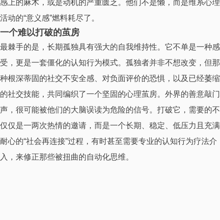
感上的麻木，或是动机的严重匮乏。他们不是懒，而是维系心理
活动的“意义感”燃料耗尽了。
一个难以打破的茧房
最棘手的是，长期孤独具有强大的自我维持性。它不单是一种感
受，更是一套僵化的认知行为模式。孤独者并非不想改变，但那
种根深蒂固的社交不安全感、对负面评价的恐惧，以及已经萎缩
的社交技能，共同编织了一个坚固的心理茧房。外界的善意敲门
声，很可能被他们的大脑误读为危险的信号。打破它，需要的不
仅仅是一两次热情的邀请，而是一个长期、稳定、低压力且充满
耐心的“社会再连接”过程，有时甚至需要专业的认知行为疗法介
入，来修正那些被扭曲的自动化思维。
所以，长期孤独远非“一个人待着”那么简单。它是一种慢性的、
系统性的心理损伤，从神经认知到自我认同，层层渗透。它提醒
我们，社会连接不是生活的装饰品，而是维系心理健康的必需
品。当身边有人似乎“习惯”了孤独时，那可能恰恰是最需要被温