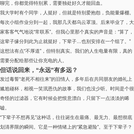
聊完，你都觉得特别累，需要独处好久才能回血。
我大学时有个同学，人挺好，但就是特别爱抱怨，负能量爆棚。
每次小组作业分到一起，我那几天都乌云罩顶。后来毕业了，大
家客客气气地说“常联系”。但我心里那个真实的声音是：
“算了，
这辈子缘分到此为止就挺好，下辈子…也别安排在一个组了。”
这想法有点“不厚道”，但特别真实。我们的人生电量有限，真的
需要分配给那些让你充电的人。
但话说回来，“永远”有多远？
发过毒誓“老死不相往来”的旧情人，多年后在共同朋友的婚礼上
尴尬碰杯，相视一笑泯恩仇的故事，我们也没少听。时间是个很
奇怪的过滤器，它有时候会把恨意漂白，只留下一点淡淡的唏
嘘。
“下辈子不想再见”这种话，往往诞生在最痛、最无力、最想彻底
划清界限的瞬间。它是一种情绪上的“紧急避险”。至于下辈子？