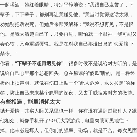
一起喝酒，她红着眼睛，特别平静地说：“我跟自己发誓了，下
辈子，下下辈子，都别再让我碰见他。”我当时觉得这话太狠，
劝她别把话说死。但她后来跟我解释：“我说不想再见，不是恨
他。是我太清楚自己了，只要再见，哪怕就一个眼神，我可能又
会心软，又会重蹈覆辙。我是在对我自己那没出息的‘恋爱脑’下
禁令。”
你看，
“下辈子不想再遇见你”
，很多时候不是说给对方听的，是
说给自己心里那个总想回头、总在原谅的“傻瓜”听的。是一种终
极的止损声明。就像在伤口上贴一个“此人危险，永久拉黑”的标
签，防止自己未来某个脆弱的深夜，又去手贱搜索对方的微博。
有些相遇，能量消耗太大
抛开爱情，其实人际关系里也一样。你有没有遇到过那种人？跟
他相处，就像手机开了5G玩大型游戏，电量肉眼可见地往下
掉。他未必是坏人，但你们的频率、磁场，就是不合。每次见面