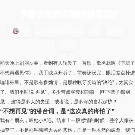
下辈子真的不想再遇见你？
文章作者
文章发布日期
热度
本文共计
aaron
2025年12月25日 下午3:42
510
1093字
预计阅读
6分钟
那天晚上刷朋友圈，看到有人转发了一首歌，歌名就叫《下辈子
不想再遇见你》。我手贱点开听了，前奏还没完，眼泪差点掉进
咖啡杯里。不是歌有多煽情，是那种咬牙切齿的“决绝”，太真实
了。我们平时说“再见”，多少带点客套和期盼，但“下辈子都别
见”，这得是多大的失望，或者说，是多深的自我保护？
“不想再见”的潜台词，是“这次真的疼怕了”
我有个朋友，叫她小A吧。结束上一段感情的时候，整个人像被
抽空了，不是那种嚎啕大哭的悲伤，而是一种木然的疲惫。我们