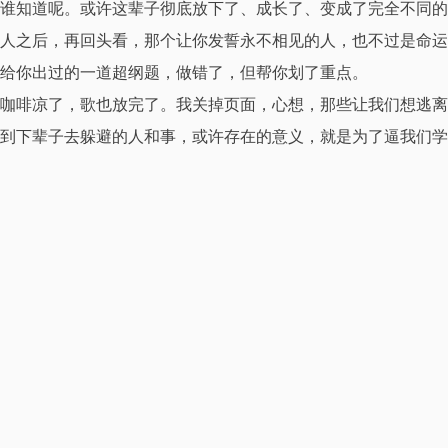
谁知道呢。或许这辈子彻底放下了、成长了、变成了完全不同的
人之后，再回头看，那个让你发誓永不相见的人，也不过是命运
给你出过的一道超纲题，做错了，但帮你划了重点。
咖啡凉了，歌也放完了。我关掉页面，心想，那些让我们想逃离
到下辈子去躲避的人和事，或许存在的意义，就是为了逼我们学
会这辈子就给自己搭建一个坚固的边界。说“不想再见”，其实是
终于学会了说“到此为止，我要保护我自己了”。
本文作者·aaron
我是一名来自深圳的大叔！爱好旅行以及一切富有创造性的事物，
尤其是摄影、设计和编程。这个世界就是我的学校。学自己之所想
所爱。自由的身心定能使我成为一个一直朝前行走的行者。
更多资料
本文附加信息
具有版权性
不具时效性