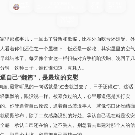
文章作者
文章发布日期
热度
本文共计
aaron
2026年5月26日 下午12:57
310
721字
预计阅读
4分钟
家里那点事儿，一旦出了背叛和欺骗，比在外面吃亏还难受。外
人看着你们还住在一个屋檐下，饭还是一起吃，其实屋里的空气
早就结冰了。每天像个雷达一样扫描对方手机响没响、晚回了几
分钟，这种日子，谁过谁知道，真耗人。
逼自己“翻篇”，是最坑的安慰
咱们最常听见的一句话就是“过去就过去了，日子还得过”。这话
轻飘飘的，跟没说一样。被辜负过的人，心里那道疤是实打实
的。你硬逼着自己原谅，逼着自己装没事人，就像伤口还没结痂
就硬撕纱布，除了二次感染没别的好处。承认自己现在就是没安
全感，承认自己还在怕，这不丢人。别急着去重建对那个人的信
任，那是个大坑，容易把自己再摔一跤。