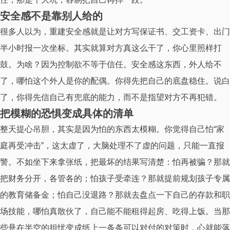
安全感不是靠别人给的
很多人以为，重建安全感就是让对方写保证书、交工资卡、出门
半小时报一次坐标。其实就算对方真这么干了，你心里照样打
鼓。为啥？因为控制欲不等于信任。安全感这东西，外人给不
了，哪怕这个外人是你的配偶。你得先把自己的底盘稳住。说白
了，你得先信自己有兜底的能力，而不是指望对方不再犯错。
把模糊的恐惧变成具体的清单
整天提心吊胆，其实是因为怕的东西太模糊。你觉得自己怕“家
庭再受冲击”，这太虚了，大脑处理不了虚的问题，只能一直报
警。不如坐下来拿张纸，把最坏的结果写清楚：怕再被骗？那就
把财务分开，各管各的；怕孩子受牵连？那就提前规划孩子专属
的教育储备金；怕自己没退路？那就去盘点一下自己的存款和职
场技能，哪怕真散伙了，自己能不能租得起房、吃得上饭。当那
些悬在半空的担忧变成纸上一条条可以对付的对策时，心就能落