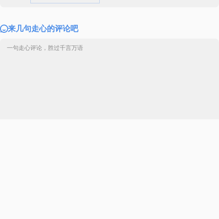
来几句走心的评论吧
😀
😁
😂
😃
😄
😅
😆
😇
😈
😉
😊
😋
😌
😍
😎
😏
😐
😑
😒
😓
😔
😕
😖
😗
😘
😙
😚
😛
😜
😝
😞
😟
😠
😡
😢
😣
😤
😥
😦
😧
😨
😩
😪
😫
😬
😭
😮
😯
😰
😱
😲
😳
11条评论
😴
😵
😶
😷
😸
😹
😺
😻
😼
😽
😾
😿
🙀