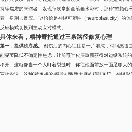
持续焦虑的来访者，发现每次拿起画笔画水彩时，那种“整颗心
着一身刺去反应。”这恰恰是神经可塑性（neuroplastic
反应模式切换到主动应对模式。
具体来看，精神寄托通过三条路径修复心理
第一，提供秩序感。
创伤后的内心往往是一片混沌，时间感扭
能显著降低不确定性焦虑，让前额叶皮层重新获得对边缘系统的
移开。这就像当一个人盯着裂缝时，你往他面前放一面足够大的
宠物说话，这种“被承接”的感觉能激活大脑的镇静系统。神经
几乎一致。
但别忘了：精神寄托是“支点”，不是“救生艇”
它没法替代专业的心理治疗，也没法直接修复现实里的人际关系
把一切希望寄托于外界，而忽视了现实中的行动。真正有效的精
你飞到山顶，而是保证你掉下去时不会摔死。当你能摔几次都不
所以，如果你现在正在一段漫长的心碎中打转，试试给自己找一