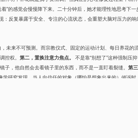
悬着”的感觉会慢慢降下来。二十分钟后，她才能理性地思考下一
ity）的体现：反复暴露于安全、专注的心流状态，会重塑大脑对压力
曲，未来不可预测。而宗教仪式、固定的运动计划、每日养花的
调控权。
第二，置换注意力焦点。
不是靠“别想了”这种强制压
镜子，他自然会去看镜子里的东西，而不是一直盯着裂缝。
第三
影像学研究发现，当人向信任的对象（哪怕是想象出来的）倾诉
裂缝。尤其对于那些本已多愁善感、容易内耗的人，精神寄托若
神寄托，应该是一个
你可以随时回去喘口气的地方，但你最终还
死，你就有胆子去尝试更多攀登路线了。
个“不需要对谁负责”的寄托。不必非得是宗教或信仰，哪怕只