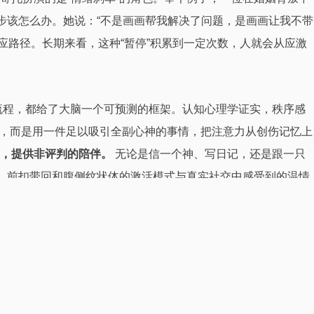
步该怎么办。她说：“不是画画帮我解决了问题，是画画让我不带
的响应路径。长期来看，这种“暂停”积累到一定次数，人就会从应激
流程，都给了大脑一个可预测的框架。认知心理学证实，秩序感
抑，而是用一件足以吸引全副心神的事情，把注意力从创伤记忆上
，提供非评判的陪伴。
无论是信一个神、写日记，还是跟一只
时，前扣带回和腹侧纹状体的激活模式与真实社交中感受到的温情
使用不当，反而可能变成新的执念——比如每天花几小时祈祷，
是要踏出来面对现实
。它更像是攀岩时腰间那根安全绳，不是帮
是每天傍晚去巷口喂同一只流浪猫，或者在阳台种一株需要你定时