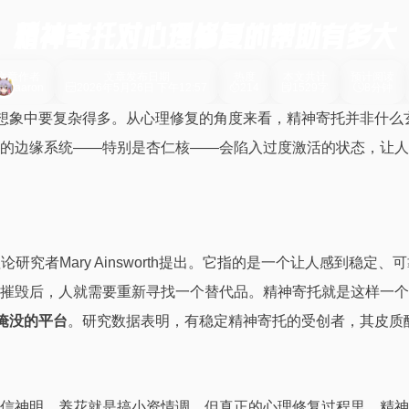
精神寄托对心理修复的帮助有多大
文章作者
文章发布日期
热度
本文共计
预计阅读
aaron
2026年5月26日 下午12:57
214
1529字
8分钟
们想象中要复杂得多。从心理修复的角度来看，精神寄托并非什
的边缘系统——特别是杏仁核——会陷入过度激活的状态，让人
依恋理论研究者Mary Ainsworth提出。它指的是一个让人感
摧毁后，人就需要重新寻找一个替代品。精神寄托就是这样一个
淹没的平台
。研究数据表明，有稳定精神寄托的受创者，其皮质
信神明，养花就是搞小资情调。但真正的心理修复过程里，精神